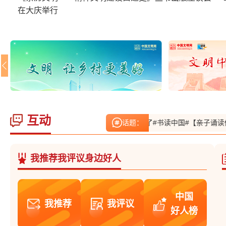
在大庆举行
互动
 张金玲：小家里和和气气的，乡风自然就暖了
话题：
#书读中国#【亲子诵读传经
我推荐我评议身边好人
中国
我推荐
我评议
好人榜